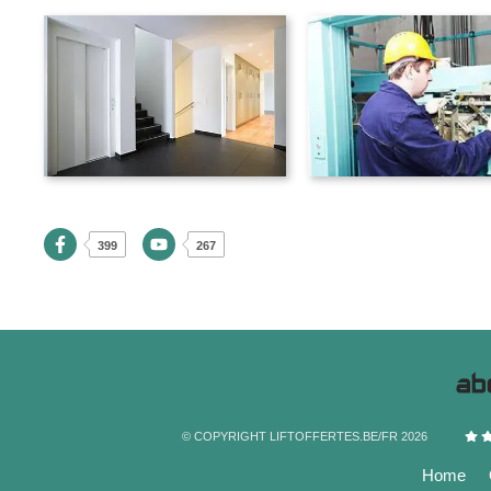
399
267
© COPYRIGHT LIFTOFFERTES.BE/FR 2026
Home