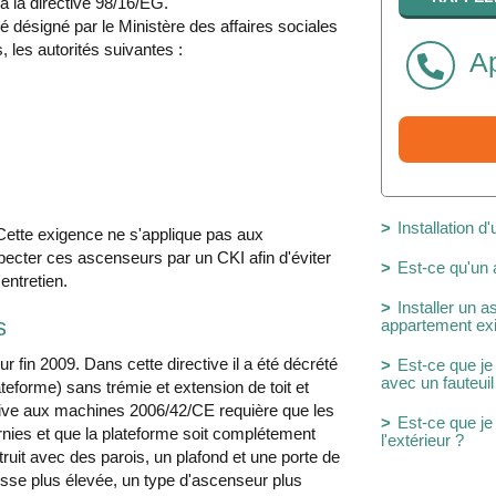
 à la directive 98/16/EG.
té désigné par le Ministère des affaires sociales
, les autorités suivantes :
Ap
Installation 
 Cette exigence ne s'applique pas aux
ecter ces ascenseurs par un CKI afin d'éviter
Est-ce qu'un
'entretien.
Installer un
s
appartement exi
r fin 2009. Dans cette directive il a été décrété
Est-ce que je
avec un fauteuil
teforme) sans trémie et extension de toit et
ative aux machines 2006/42/CE requière que les
Est-ce que je
rnies et que la plateforme soit complétement
l'extérieur ?
ruit avec des parois, un plafond et une porte de
esse plus élevée, un type d'ascenseur plus