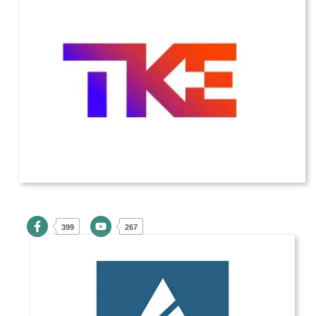
399
267