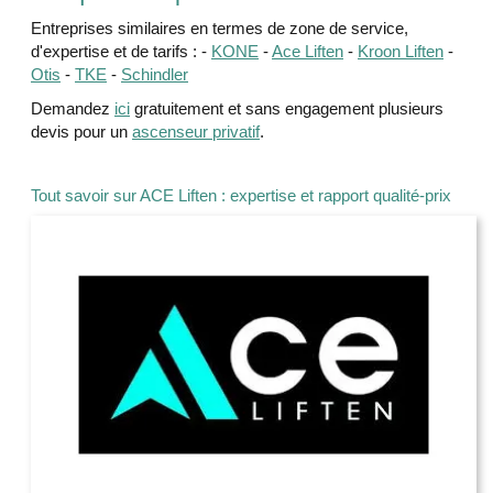
Entreprises similaires en termes de zone de service,
d'expertise et de tarifs : -
KONE
-
Ace Liften
-
Kroon Liften
-
Otis
-
TKE
-
Schindler
Demandez
ici
gratuitement et sans engagement plusieurs
devis pour un
ascenseur privatif
.
Tout savoir sur ACE Liften : expertise et rapport qualité-prix