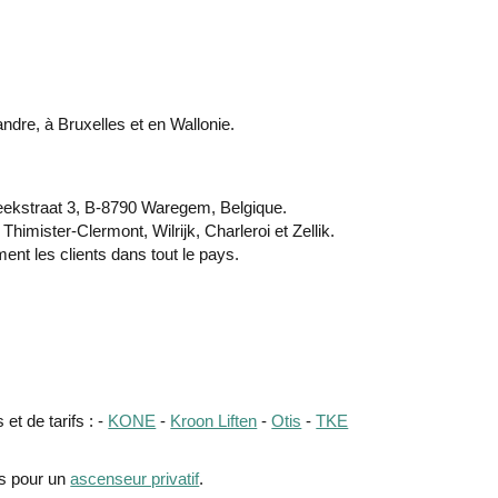
andre, à Bruxelles et en Wallonie.
beekstraat 3, B-8790 Waregem, Belgique.
himister-Clermont, Wilrijk, Charleroi et Zellik.
nt les clients dans tout le pays.
et de tarifs : -
KONE
-
Kroon Liften
-
Otis
-
TKE
is pour un
ascenseur privatif
.