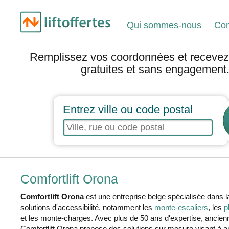
Qui sommes-nous
Con
Remplissez vos coordonnées et recevez 
gratuites et sans engagement
Entrez ville ou code postal
Comfortlift Orona
Comfortlift Orona
est une entreprise belge spécialisée dans la f
solutions d'accessibilité, notamment les
monte-escaliers
, les
p
et les monte-charges. Avec plus de 50 ans d'expertise, anci
Comfortlift Orona propose des solutions sur mesure visant à amél