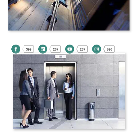
399
267
267
590