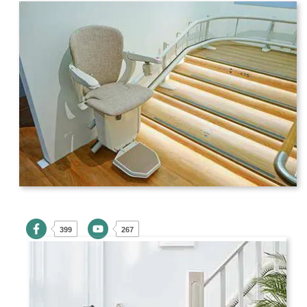
399
267