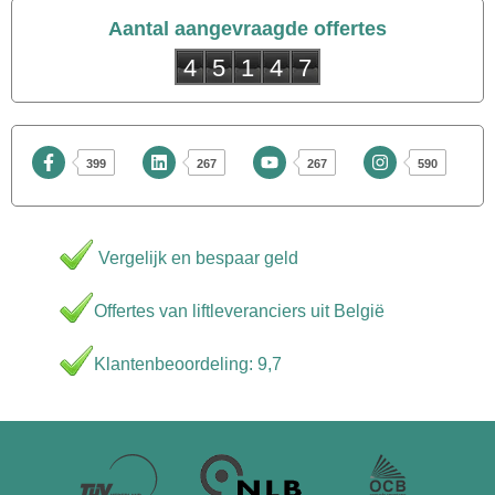
399
Aantal aangevraagde offertes
4
5
1
4
7
399
267
267
590
Vergelijk en bespaar geld
Offertes van liftleveranciers uit België
Klantenbeoordeling: 9,7