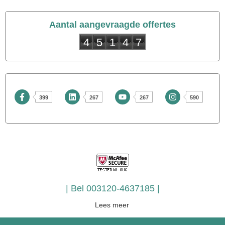
Aantal aangevraagde offertes
4
5
1
4
7
399
267
267
590
| Bel
003120-4637185
|
Lees meer
Goederenliften