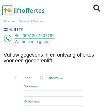
NL
FR
Over ons
Contact
Soorten
Bel:
003120-4637185
We helpen u graag!
Vul uw gegevens in en ontvang offertes
voor een goederenlift
heer
mevrouw
Voornaam:
Achternaam: