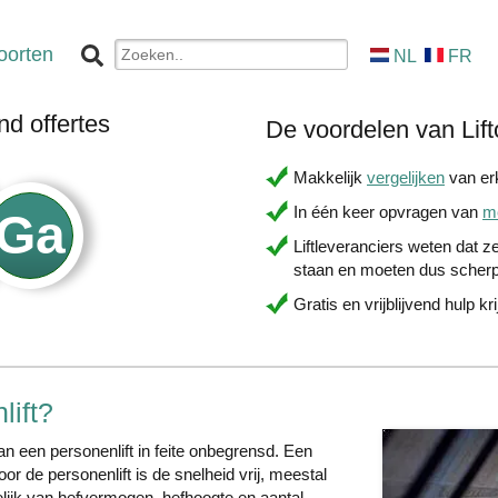
oorten
NL
FR
nd offertes
De voordelen van Lift
Makkelijk
vergelijken
van erk
In één keer opvragen van
me
Liftleveranciers weten dat ze
staan en moeten dus scherp
Gratis en vrijblijvend hulp kr
lift?
 van een personenlift in feite onbegrensd. Een
or de personenlift is de snelheid vrij, meestal
elijk van hefvermogen, hefhoogte en aantal