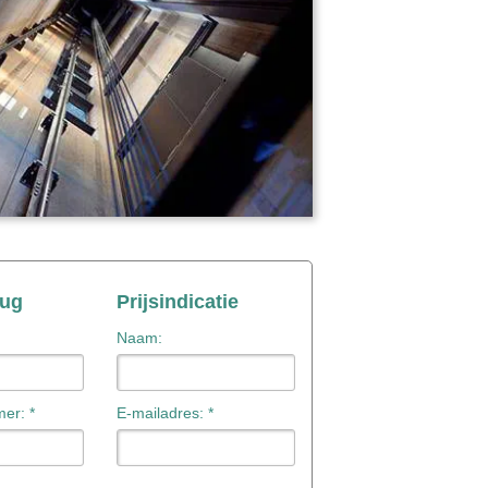
rug
Prijsindicatie
Naam:
er: *
E-mailadres: *