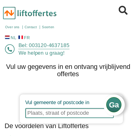
NL
FR
Over ons
Contact
Soorten
Bel:
003120-4637185
We helpen u graag!
Vul uw gegevens in en ontvang vrijblijvend
offertes
Vul gemeente of postcode in
De voordelen van Liftoffertes