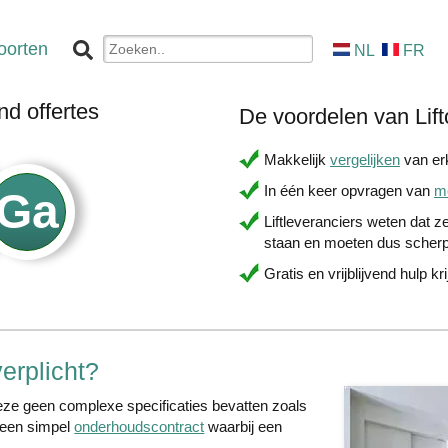
oorten
NL
FR
nd offertes
De voordelen van Lift
Makkelijk
vergelijken
van erk
In één keer opvragen van
me
Liftleveranciers weten dat ze
staan en moeten dus scherp
Gratis en vrijblijvend hulp kr
verplicht?
ze geen complexe specificaties bevatten zoals
 een simpel
onderhoudscontract
waarbij een