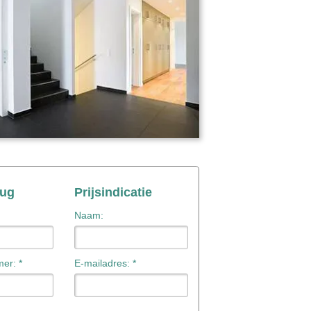
rug
Prijsindicatie
Naam:
er: *
E-mailadres: *