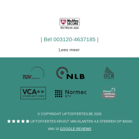
| Bel
003120-4637185
|
Lees meer
Huislift
De huislift valt door de maximumsnelheid van 0,15 meter per
seconde onder de machinerichtlijn en niet onder de richtlijn liften.
Dit brengt een aantal voordelen voor de
huislift
met zich mee, zo
zijn de kosten voor aanschaf en onderhoud veel lager en hoeft de
lift niet periodiek gekeurd te worden.
© COPYRIGHT LIFTOFFERTES.BE 2026
Bouwkundig Huislift
LIFTOFFERTES KRIJGT VAN KLANTEN
4,6
STERREN
OP BASIS
Bouwkundig is het tevens veel eenvoudiger om een
(woon)huislift
VAN
16
GOOGLE REVIEWS
te installeren, zo is er geen machinekamer, dakopbouw of liftput