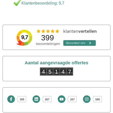
Klantenbeoordeling: 9,7
399
9,7
Aantal aangevraagde offertes
4
5
1
4
7
399
267
267
590