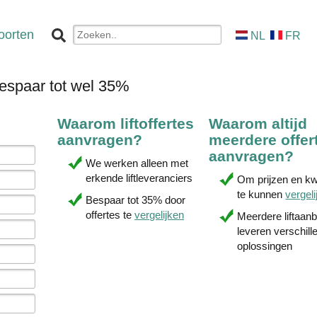
oorten
NL
FR
bespaar tot wel 35%
Waarom liftoffertes
Waarom altijd
aanvragen?
meerdere offer
aanvragen?
We werken alleen met
erkende liftleveranciers
Om prijzen en kwa
te kunnen
vergeli
Bespaar tot 35% door
offertes te
vergelijken
Meerdere liftaan
leveren verschill
oplossingen