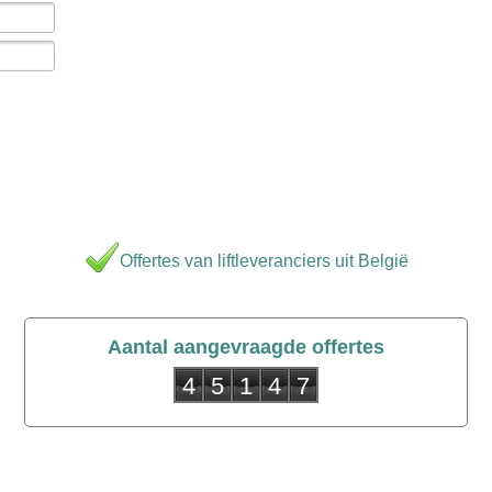
Offertes van liftleveranciers uit België
Aantal aangevraagde offertes
4
5
1
4
7