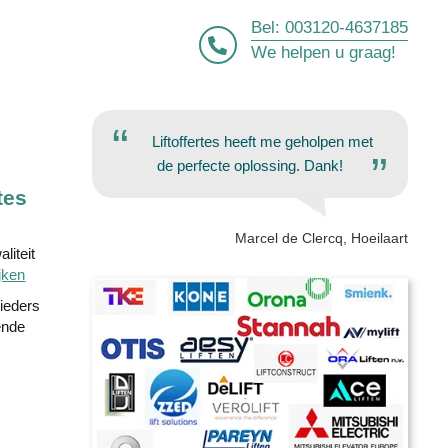
Bel:
003120-4637185
We helpen u graag!
Liftoffertes heeft me geholpen met
de perfecte oplossing. Dank!
tes
Marcel de Clercq, Hoeilaart
liteit
jken
bieders
ende