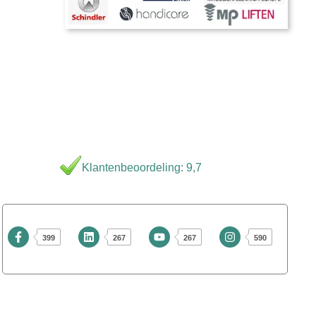
Klantenbeoordeling: 9,7
399
267
267
590