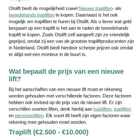
Otolift biedt de mogelijkheid zowel
Nieuwe trapliften
- als
tweedehands trapliften
te kopen. Daarnaast is het ook
mogelijk om trapliften te huren bij Otolift. Als u liever wat geld
bespaart op een traplift is het aan te raden de tweedehands
traplift te kopen. Zoals Otolift zelf aangeeft zijn ze vriendelijk
geprijsd, omdat zij een van de grootste trapliftproducenten zijn
in Nederland. Otolift biedt hierdoor scherpe prijzen ook omdat
er altijd wel een monteur in de buurt is.
Wat bepaalt de prijs van een nieuwe
lift?
Bij het aanschaffen van een nieuwe lift moet er rekening
worden gehouden met verschillende factoren. Deze factoren
hebben ook invloed op de prijs van de nieuwe lift. Er zijn
verschillen soorten liften, denk hierbij aan
huisliften
,
trapliften
en
personenliften
. Elk soort lift heeft zijn eigen factoren waar
rekening mee gehouden moet worden.
Traplift (€2.500 - €10.000)