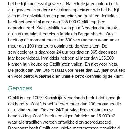
het bedrijf succesvol geweest. Na enkele jaren ook actief te
zijn geweest in andere disciplines, specialiseerde het bedrijf
zich in de ontwikkeling en productie van trapliften. Inmiddels
heeft het bedrijf al meer dan 185.000 Otolift trapliften
geproduceerd. Kwaliteitsliften van puur Nederlandse maak,
allen afkomstig uit de eigen fabriek in Bergambacht. Otolift
heeft op dit moment meer dan 500 werknemers waarvan er
meer dan 100 monteurs continu op de weg zitten. De
servicedienst is daardoor 24 uur per dag en 365 dagen per
jaar beschikbaar. Inmiddels hebben al meer dan 135.000
klanten hun keuze op Otolift laten vallen. En niet voor niets.
De producten van Otolift staat voor meer dan 125 jaar kwaliteit
en voor betrouwbaarheid en unieke betrokkenheid bij de klant.
Services
Otolift is een 100% Koninklijk Nederlands bedrijf dat landelijk
dekkend is. Otolift beschikt over meer dan 100 monteurs die
altijd klaar staan. Ook de 24/7 servicedienst staat tot uw
beschikking. Otolift heeft een eigen fabriek van 15.000m2
waar alle trapliften worden ontwikkeld en geproduceerd.
Daarnaast heeft Otolift een unieke meetmethode ontwikkeld