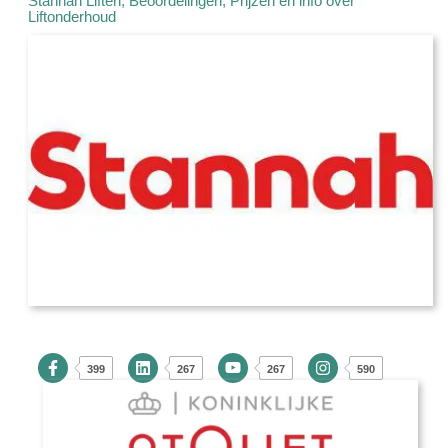
Stannah Liften, Beoordelingen, Prijzen en info over
Liftonderhoud
399
267
267
590