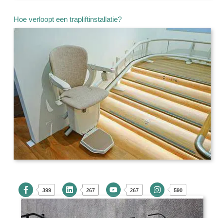
Hoe verloopt een trapliftinstallatie?
399
267
267
590