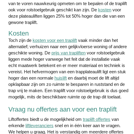
van te voren nauwkeurig opmeten om te bepalen of de traplift
ook voor rolstoelgebruik geschikt kan zijn. De
kosten
voor
deze plateauliften liggen 25% tot 50% hoger dan die van een
gewone traplift.
Kosten
Toch zijn de
kosten voor een traplift
vaak minder dan het
alternatief; verhuizen naar een gelijkvloerse woning of andere
geschikte woning. De
prijs van trapliften
voor rolstoelgebruik
liggen mede hoger vanwege het feit dat de installatie vaak
echt maatwerk betekent en er meer materiaal en techniek is
vereist. Het hefvermogen van een trapplateaulift ligt een stuk
hoger dan een normale
huislift
en daarbij moet de lift altijd
opklapbaar zijn om zo ruimte te besparen in ruststand en de
trap vrij te maken. Een traplift voor rolstoelgebruik is dus goed
mogelijk, mits de beschikbare ruimte op de trap dit toelaat.
Vraag nu offertes aan voor een traplift
Liftoffertes biedt u de mogelijkheid om
traplift offertes
van
erkende
liftleveranciers
snel en in één keer aan te vragen.
We helpen u graag. Het is verstandig om meerdere offertes