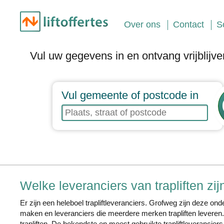
Over ons
Contact
S
Vul uw gegevens in en ontvang vrijblijve
Vul gemeente of postcode in
Welke leveranciers van trapliften zij
Er zijn een heleboel trapliftleveranciers. Grofweg zijn deze onde
maken en leveranciers die meerdere merken trapliften leveren.
trapliften. De bekendste en meest gebruikte trapliftleverancier