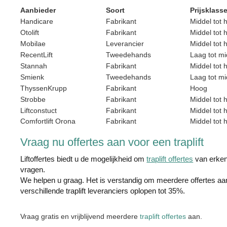
Aanbieder
Soort
Prijsklass
Handicare
Fabrikant
Middel tot 
Otolift
Fabrikant
Middel tot 
Mobilae
Leverancier
Middel tot 
RecentLift
Tweedehands
Laag tot mi
Stannah
Fabrikant
Middel tot 
Smienk
Tweedehands
Laag tot mi
ThyssenKrupp
Fabrikant
Hoog
Strobbe
Fabrikant
Middel tot 
Liftconstuct
Fabrikant
Middel tot 
Comfortlift Orona
Fabrikant
Middel tot 
Vraag nu offertes aan voor een traplift
Liftoffertes biedt u de mogelijkheid om
traplift offertes
van erkend
vragen.
We helpen u graag. Het is verstandig om meerdere offertes aan
verschillende traplift leveranciers oplopen tot 35%.
Vraag gratis en vrijblijvend meerdere
traplift offertes
aan.