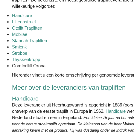
willekeurige volgorde):
Handicare
Liftconstruct
Otolift Trapliften
Mobilae
Stannah Trapliften
Smienk
Strobbe
Thyssenkrupp
Comfortlift Orona
Hieronder vindt u een korte omschrijving per genoemde leveran
Meer over de leveranciers van trapliften
Handicare
Deze leverancier uit Heerhugowaard is opgericht in 1886 (oors
ontwerp van de eerste traplift in Europa in 1962.
Handicare
wer
Nederland staat en één in Engeland.
Een kleine 75 jaar na het on
voor de eerste stoeltraplift opgedaan. De kleinzoon van de heer Mulder
aanraking kwam met dit product. Hij was dusdanig onder de indruk van