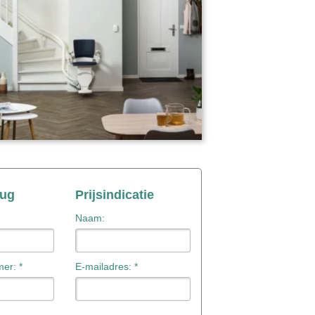
rug
Prijsindicatie
Naam:
er: *
E-mailadres: *