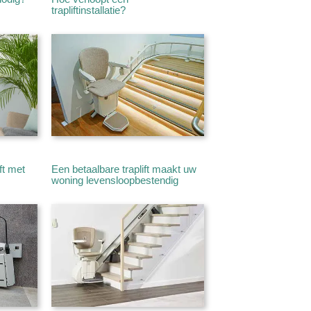
trapliftinstallatie?
ft met
Een betaalbare traplift maakt uw
woning levensloopbestendig