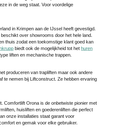
 deze in de weg staat. Voor voordelige
rland in Krimpen aan de IJssel heeft gevestigd.
n beschikt over showrooms door het hele land.
en thuis zodat een toekomstige klant goed kan
nkrupp
biedt ook de mogelijkheid tot het
huren
 type liften en mechanische trappen.
in het produceren van trapliften maar ook andere
af te nemen bij Liftconstruct. Ze hebben ervaring
dt. Comfortlift Orona is de onbetwiste pionier met
liften, huisliften en goederenliften die perfect
an onze installaties staat garant voor
 comfort en gemak voor elke gebruiker.