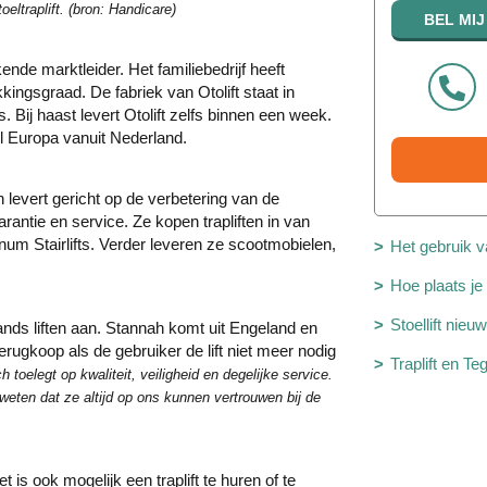
eltraplift. (bron: Handicare)
ekende marktleider. Het familiebedrijf heeft
ngsgraad. De fabriek van Otolift staat in
 Bij haast levert Otolift zelfs binnen een week.
l Europa vanuit Nederland.
n levert gericht op de verbetering van de
arantie en service. Ze kopen trapliften in van
m Stairlifts. Verder leveren ze scootmobielen,
Het gebruik va
Hoe plaats je 
Stoellift nieu
ands liften aan. Stannah komt uit Engeland en
terugkoop als de gebruiker de lift niet meer nodig
Traplift en 
h toelegt op kwaliteit, veiligheid en degelijke service.
eten dat ze altijd op ons kunnen vertrouwen bij de
 is ook mogelijk een traplift te huren of te