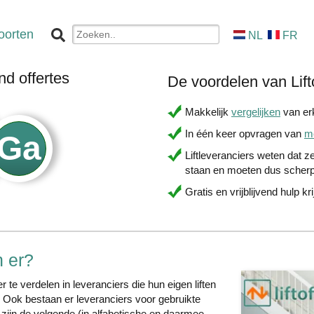
oorten
NL
FR
nd offertes
De voordelen van Lift
Makkelijk
vergelijken
van erk
In één keer opvragen van
me
Liftleveranciers weten dat ze
staan en moeten dus scherp
Gratis en vrijblijvend hulp kr
n er?
r te verdelen in leveranciers die hun eigen liften
 Ook bestaan er leveranciers voor gebruikte
s zijn de volgende (in alfabetische en daarmee