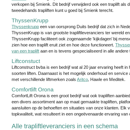
verkopen bij Smienk. Dit bedrijf verwijderd ook een traplift als
tweedehands trapliften kunt u goed bij Smienk terecht.
ThyssenKrupp
Thyssenkrupp
een van oorsprong Duits bedrijf dat zich in Nede
ThyssenKrupp is van grootste trapliftleveranciers ter wereld e
ThyssenKrupp faciliteert ook zogenaamde ‘kijkdagen’ bij mens
zien hoe een traplift eruit ziet en hoe deze functioneert.
Thysse
van een traplift
aan en is tevens gespecialiseerd in alle andere
Liftconstuct
Liftconstruct bvba is een bedrijf wat al 20 jaar ervaring heeft 
soorten liften. Daarnaast is het mogelijk onderhoud en service 
met verschillende liftmerken zoals
Aritco
, Hawle en Meditek.
Comfortlift Orona
ComfortLift Orona is een groot bedrijf wat ook trapliften aanbie
een divers assortiment aan op maat gemaakte trapliften, platform
aansluiten op de behoeften en situaties van onze klanten. Elk v
topkwaliteit, wat resulteert in een ongeëvenaarde ervaring van
Alle trapliftleveranciers in een schema