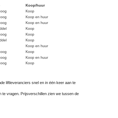
e
Koop/huur
hoog
Koop
hoog
Koop en huur
hoog
Koop en huur
ddel
Koop
hoog
Koop
ddel
Koop
Koop en huur
hoog
Koop
hoog
Koop en huur
hoog
Koop
e liftleveranciers snel en in één keer aan te
 te vragen. Prijsverschillen zien we tussen de