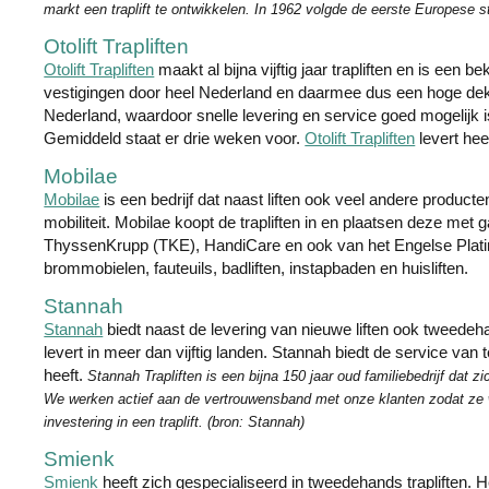
markt een traplift te ontwikkelen. In 1962 volgde de eerste Europese sto
Otolift Trapliften
Otolift Trapliften
maakt al bijna vijftig jaar trapliften en is een b
vestigingen door heel Nederland en daarmee dus een hoge dekki
Nederland, waardoor snelle levering en service goed mogelijk is.
Gemiddeld staat er drie weken voor.
Otolift Trapliften
levert hee
Mobilae
Mobilae
is een bedrijf dat naast liften ook veel andere producte
mobiliteit. Mobilae koopt de trapliften in en plaatsen deze met g
ThyssenKrupp (TKE), HandiCare en ook van het Engelse Platinu
brommobielen, fauteuils, badliften, instapbaden en huisliften.
Stannah
Stannah
biedt naast de levering van nieuwe liften ook tweedeh
levert in meer dan vijftig landen. Stannah biedt de service van 
heeft.
Stannah Trapliften is een bijna 150 jaar oud familiebedrijf dat zic
We werken actief aan de vertrouwensband met onze klanten zodat ze w
investering in een traplift. (bron: Stannah)
Smienk
Smienk
heeft zich gespecialiseerd in tweedehands trapliften. Het